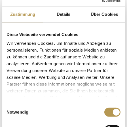
creations in the tasting cellar and visit to the mystical
vinegar cellar.
Zustimmung
Details
Über Cookies
Price per person € 45,00
April 9, 2023 – 2:00 pm
Diese Webseite verwendet Cookies
Romantic carriage ride
Wir verwenden Cookies, um Inhalte und Anzeigen zu
personalisieren, Funktionen für soziale Medien anbieten
through the vineyards incl. Palatinate Vesper
zu können und die Zugriffe auf unsere Website zu
Price per person € 35,00
analysieren. Außerdem geben wir Informationen zu Ihrer
Verwendung unserer Website an unsere Partner für
(Minimum number of participants for both events 10
soziale Medien, Werbung und Analysen weiter. Unsere
pers.)
Partner führen diese Informationen möglicherweise mit
weiteren Daten zusammen, die Sie ihnen bereitgestellt
Overnight stays:
haben oder die sie im Rahmen Ihrer Nutzung der Dienste
3 nights
gesammelt haben.
Einwilligungsauswahl
Notwendig
Price (prices p.p.):