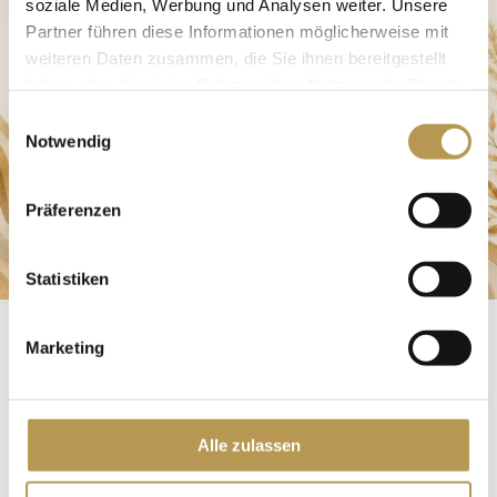
soziale Medien, Werbung und Analysen weiter. Unsere
Partner führen diese Informationen möglicherweise mit
weiteren Daten zusammen, die Sie ihnen bereitgestellt
haben oder die sie im Rahmen Ihrer Nutzung der Dienste
gesammelt haben.
Einwilligungsauswahl
Notwendig
Präferenzen
Statistiken
Marketing
DAS PERFEKTE ABBA
DINNER
Alle zulassen
26. November 2026 und 22. April 2027