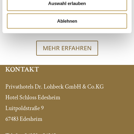
Das perfekte ABBA-Dinner – in Zusammenarbeit
Auswahl erlauben
mit Magic Concerts UG.
Ablehnen
Preis: 99 € p.P. – 4-Gang-Menü
MEHR ERFAHREN
KONTAKT
Privathotels Dr. Lohbeck GmbH & Co.KG
Hotel Schloss Edesheim
Luitpoldstraße 9
67483 Edesheim