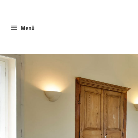
a
Menü