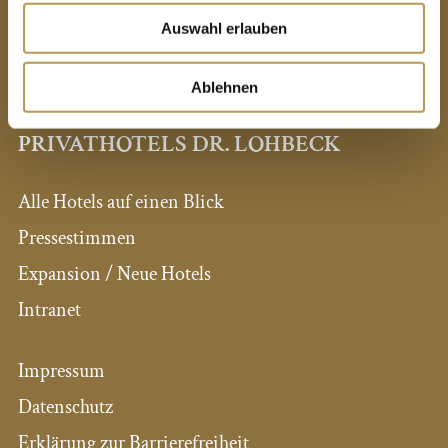
Auswahl erlauben
Telefon
06323 - 94240
E-Mail:
info@schloss-edesheim.de
Ablehnen
PRIVATHOTELS DR. LOHBECK
Alle Hotels auf einen Blick
Pressestimmen
Expansion / Neue Hotels
Intranet
Impressum
Datenschutz
Erklärung zur Barrierefreiheit