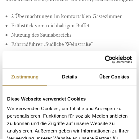
2 Übernachtungen im komfortablen Gästezimmer
Frühstück vom reichhaltigen Büffet
Nutzung des Saunabereichs
Fahrradführer „Südliche Weinstraße“
1 Lunchpaket als Tourenverpflegung
2x 3-Gang-Gourmet-Halbpension
E-Bike in 45 cm oder 50 cm Rahmenhöhe an zwei
Zustimmung
Details
Über Cookies
ganzen Tagen
Der Vertrag für die Fahrradvermietung wird direkt mit der
Diese Webseite verwendet Cookies
Firma Family Bike in Edenkoben abgeschlossen. Das Hotel
Wir verwenden Cookies, um Inhalte und Anzeigen zu
übernimmt insoweit keine Haftung.
personalisieren, Funktionen für soziale Medien anbieten
zu können und die Zugriffe auf unsere Website zu
Übernachtungen:
2 Nächte
analysieren. Außerdem geben wir Informationen zu Ihrer
Preis (Preise p.P.):
284 Euro im Doppelzimmer / 299
Verwendung unserer Website an unsere Partner für