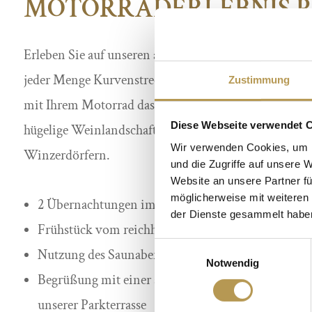
MOTORRADERLEBNIS P
Erleben Sie auf unseren ausgearbeiteten Tagestouren 
jeder Menge Kurvenstrecken und schönen Ecken zum 
Zustimmung
mit Ihrem Motorrad das benachbarte Elsaß oder genieß
Diese Webseite verwendet 
hügelige Weinlandschaft der Deutschen Weinstraße 
Wir verwenden Cookies, um I
Winzerdörfern.
und die Zugriffe auf unsere 
Website an unsere Partner fü
möglicherweise mit weiteren
2 Übernachtungen im komfortablen Gästezimmer
der Dienste gesammelt habe
Frühstück vom reichhaltigen Büffet
Einwilligungsauswahl
Nutzung des Saunabereichs nach den Touren
Notwendig
Begrüßung mit einer spritzigen, frischen Pfälzer R
unserer Parkterrasse