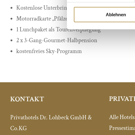
Kostenlose Unterbringung Ihrer Motorräder im In
Ablehnen
Motorradkarte „Pfälzer Wald“ und 2 hauseigene Ta
1 Lunchpaket als Tourenverpflegung
2 x 3-Gang-Gourmet-Halbpension
kostenfreies Sky-Programm
PRIVAT
KONTAKT
Alle Hotels
Privathotels Dr. Lohbeck GmbH &
Pressesti
Co.KG