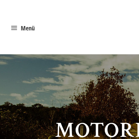
a
Menü
MOTORR