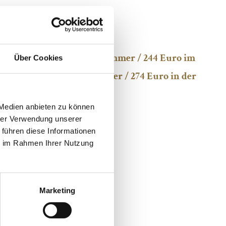
hte
Euro im Komfort Doppelzimmer / 244 Euro im
Über Cookies
/ 269 Euro im Einzelzimmer / 274 Euro in der
 Medien anbieten zu können
hrer Verwendung unserer
ig
 führen diese Informationen
ie im Rahmen Ihrer Nutzung
Marketing