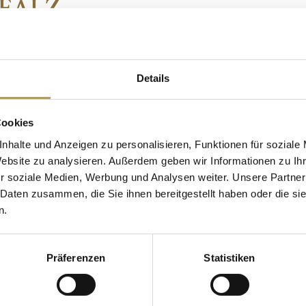
FALZ
den Pfälzer Wald mit
Übernachtungen:
2 Näc
Rasten, erobern Sie
Preis (Preise p.P.):
229 
Details
en Sie die liebliche,
Doppelzimmer deluxe 
Cookies
mit den bezaubernden
Suite
nhalte und Anzeigen zu personalisieren, Funktionen für soziale
Website zu analysieren. Außerdem geben wir Informationen zu I
Reisezeitraum: ganzjähr
r soziale Medien, Werbung und Analysen weiter. Unsere Partner
 Daten zusammen, die Sie ihnen bereitgestellt haben oder die s
n.
Präferenzen
Statistiken
ieslingschorle auf