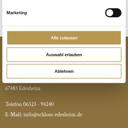
Info- und Tickethotline unter 06323 / 94 24-0, Schloss
Edesheim, Luitpoldstr. 9, 67483 Edesheim
Marketing
Alle zulassen
KONTAKT
Auswahl erlauben
Privathotels Dr. Lohbeck GmbH & Co.KG
Hotel Schloss Edesheim
Ablehnen
Luitpoldstraße 9
67483 Edesheim
Telefon
06323 - 94240
E-Mail:
info@schloss-edesheim.de