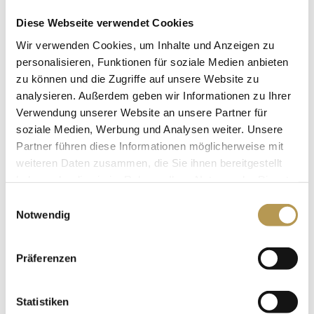
Dabei verzaubert die Küche des Schloss Edesheim das
Diese Webseite verwendet Cookies
Publikum mit einem 3-Gang Menü:
Wir verwenden Cookies, um Inhalte und Anzeigen zu
personalisieren, Funktionen für soziale Medien anbieten
1. Gang: Feldsalat mit Wildschinken, Balsamico und
zu können und die Zugriffe auf unsere Website zu
analysieren. Außerdem geben wir Informationen zu Ihrer
Landbrotcroutons
Verwendung unserer Website an unsere Partner für
2. Gang: Geschmorte irische Rinderbacke auf
soziale Medien, Werbung und Analysen weiter. Unsere
getrüffeltem Sellerie und gebratener Polenta
Partner führen diese Informationen möglicherweise mit
weiteren Daten zusammen, die Sie ihnen bereitgestellt
3. Gang: Schokoladen- Kaffeeschnitte mit marinierten
haben oder die sie im Rahmen Ihrer Nutzung der Dienste
Rumfrüchten und Vanilleeis
gesammelt haben.
Einwilligungsauswahl
Notwendig
Freitag, 29.01.27, 19.00 Uhr, Schloss Edesheim
Aperitif, 3 Gang Menü und Entertainment Dauer:
Präferenzen
ca. 3,5 Stunden
89,00 € pro Person
Statistiken