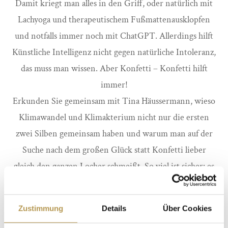
Damit kriegt man alles in den Griff, oder natürlich mit
Lachyoga und therapeutischem Fußmattenausklopfen
und notfalls immer noch mit ChatGPT. Allerdings hilft
Künstliche Intelligenz nicht gegen natürliche Intoleranz,
das muss man wissen. Aber Konfetti – Konfetti hilft
immer!
Erkunden Sie gemeinsam mit Tina Häussermann, wieso
Klimawandel und Klimakterium nicht nur die ersten
zwei Silben gemeinsam haben und warum man auf der
Suche nach dem großen Glück statt Konfetti lieber
gleich den ganzen Locher schmeißt. So viel ist sicher: es
wird ein Fest!
Hoch die Tassen und die Partydeko!!! Noch Fragen? Na,
Zustimmung
Details
Über Cookies
dann kommt. Und bringt Konfetti mit.