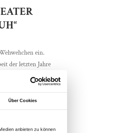
HEATER
RUH“
n Wehwehchen ein.
it der letzten Jahre
Ende vom Lied? Man
So geht es natürlich
Männer und komplett
Über Cookies
ehabehandlungen, auf
. Klar, dass bei so
 Medien anbieten zu können