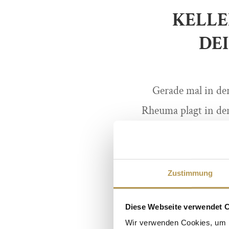
KELLE
DEI
Gerade mal in de
Rheuma plagt in den
oder gar Bluthoch
findet sich in eine
auch Gallen-Günthe
Zustimmung
unterschiedliche Ty
Diese Webseite verwendet 
ihrer schon (fast)
Wir verwenden Cookies, um I