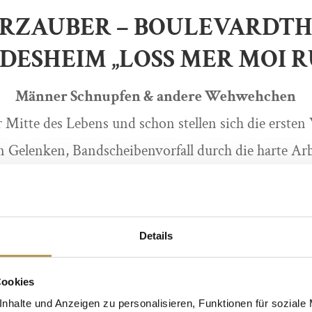
RZAUBER – BOULEVARDT
DESHEIM „LOSS MER MOI 
Männer Schnupfen & andere Wehwehchen
r Mitte des Lebens und schon stellen sich die erste
 Gelenken, Bandscheibenvorfall durch die harte Arbe
druck, durch den ewigen Stress. Was ist nun das 
r Reha, zwischen all den anderen Leidenden wieder! 
r und Fettleber-Franz – zwei (schwerst) leidende 
Details
pen, die sich tagein, tagaus, nach anstrengenden R
Cookies
 reservierten Parkbank im idyllischen Kurpark treffen
nhalte und Anzeigen zu personalisieren, Funktionen für soziale