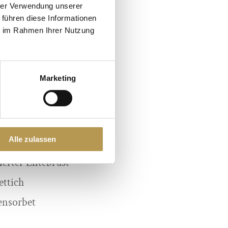
r die größten Qualen
hrer Verwendung unserer
 führen diese Informationen
wer die hübscheste
ie im Rahmen Ihrer Nutzung
Dazu kann einer nur
ant-frecher Blick auf
ndener Kurpackung!
Marketing
von Grumbkow
nem 3-Gang Menü:
Alle zulassen
Herter Entebrust
ettich
ensorbet