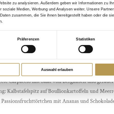
 in der Klinik zuerst einmal geklärt werden muss, we
Website zu analysieren. Außerdem geben wir Informationen zu I
r soziale Medien, Werbung und Analysen weiter. Unsere Partner
 meisten Tabletten schluckt und nicht zu vergessen: 
 Daten zusammen, die Sie ihnen bereitgestellt haben oder die s
d somit vorne liegt im Midlife-Crises-Wettstreit. 
n.
Ruh – da hilft kein Arzt mehr!“ Ein witziger, charm
itten in der Midlife-Chrisis vor und nach übersta
Präferenzen
Statistiken
rtin Rassau und Bernhard Ottinger I Regie: Uwe 
t die Küche des Schloss Edesheim das Publikum mit ei
Auswahl erlauben
eete Carpaccio mit Salat von Berglinsen und geräuc
ng: Kalbstafelspitz auf Boullionkartoffeln und Meerr
: Passionsfruchttörtchen mit Ananas und Schokolad