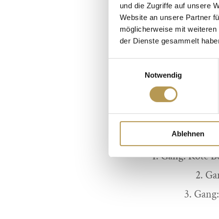
vielen Mitstreitern
und die Zugriffe auf unsere 
Website an unsere Partner fü
erleidet, wer die
möglicherweise mit weiteren
Therapeutin hat un
der Dienste gesammelt habe
sagen: „Los mer moi 
Einwilligungsauswahl
leidende Männer m
Notwendig
Autoren: Ma
Dabei verzauber
Ablehnen
1. Gang: Rote B
2. Ga
3. Gang