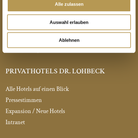
Alle zulassen
Luitpoldstraße 9
67483 Edesheim
Auswahl erlauben
Telefon
06323 - 94240
Ablehnen
E-Mail:
info@schloss-edesheim.de
PRIVATHOTELS DR. LOHBECK
Alle Hotels auf einen Blick
Pressestimmen
Expansion / Neue Hotels
Intranet