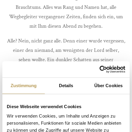
Brauchtums. Alles was Rang und Namen hat, alle
Wegbegleiter vergangener Zeiten, finden sich ein, um
mit Ihm diesen Abend zu begehen.
Alle? Nein, nicht ganz alle. Denn einer wurde vergessen,
einer den niemand, am wenigsten der Lord selber,
sehen wollte. Ein dunkler Schatten aus seiner
Vergangenheit, der Rache nehmen will und einen
fürchterlichen Fluch auf Lord Ashtonbury und seine
Zustimmung
Details
Über Cookies
Angehörigen legt.
Und dieser Fluch wird in der „Nacht des Schreckens“
Diese Webseite verwendet Cookies
nicht nur ein Opfer finden…
Wir verwenden Cookies, um Inhalte und Anzeigen zu
personalisieren, Funktionen für soziale Medien anbieten
Erleben Sie einen aufregenden Ausflug in die Krimizeit
zu können und die Zugriffe auf unsere Website zu