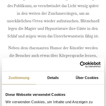
des Publikums, so verschwindet das Licht wenig später
in den weiten der Zuschauerrängen, um an
unerklärlichen Orten wieder aufzutauchen. Blitzschnell
legen die Magier und Hypnotiseure ihre Gäste in den
Schlaf und zeigen wozu das Unterbewusstsein fähig ist.
Neben dem charmanten Humor der Künstler werden
die Besucher auch etwas über Körpersprache lernen,
wenn das Duo die Gedanken ihrer Gäste liest und ihnen
spielend leicht Informationen entlockt. Wer
Zustimmung
Details
Über Cookies
aufmerksam zuhört wird auch das eine oder andere
Geheimnis der Körpersprachenanalyse in seinem Alltag
nutzen können.
Diese Webseite verwendet Cookies
Wir verwenden Cookies, um Inhalte und Anzeigen zu
Lassen Sie sich in eine Welt entführen, in der das