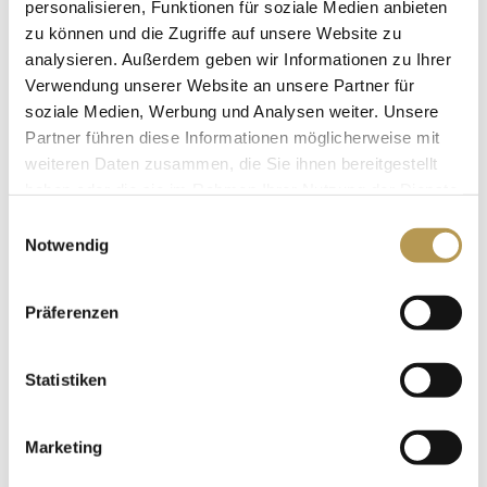
personalisieren, Funktionen für soziale Medien anbieten
Staunen noch nicht verlernt wurde. Eine Welt, in der
zu können und die Zugriffe auf unsere Website zu
analysieren. Außerdem geben wir Informationen zu Ihrer
magische Reisen die Brücke zwischen der neuen und
Verwendung unserer Website an unsere Partner für
alten Zauberkunst bauen. In der die Zeit scheinbar still
soziale Medien, Werbung und Analysen weiter. Unsere
zu stehen scheint, während die Magier heimlich am Rad
Partner führen diese Informationen möglicherweise mit
weiteren Daten zusammen, die Sie ihnen bereitgestellt
der Zeit drehen.
haben oder die sie im Rahmen Ihrer Nutzung der Dienste
gesammelt haben.
Weitere Infos: www.golden-ace.de
Einwilligungsauswahl
Notwendig
Ort: Hotel Schloss Edesheim, Luitpoldstrasse 9, 67483
Präferenzen
Edesheim
Datum: 31.01.24
Statistiken
Kartenpreis: 99,00 €, inkl. 4-Gänge-Menü
Beginn: 19.00 Uhr
Marketing
Einlass: 18.15 Uhr